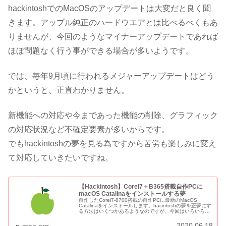
hackintoshでのMacOSのアップデートは大変だと良く聞
きます。アップル純正のハードウエアとは比べるべくもあ
りませんが、今回のようなマイナーアップデートであれば
ほぼ問題なく行う事ができる場合が多いようです。
では、毎年9月頃に行われるメジャーアップデートはどう
かというと、正直わかりません。
新機能への対応や今まであった機能の削除、グラフィック
の対応状況など不確定要素が多いからです。
でもhackintoshの夢を見る為ですから苦労も楽しみに変え
て対応していきたいですね。
【Hackintosh】Corei7＋B365搭載自作PCに
macOS Catalinaをインストールする夢
自作したCorei7-8700搭載の自作PCに最新のMacOS
Catalinaをインストールします。hacintoshの夢を正夢にす
る方法はいくつかあるようなのですが、今回はいろいろな
情報を参考にしながら「バニラインストールを目指してみ
ます。
2020.06.18
p-man.org